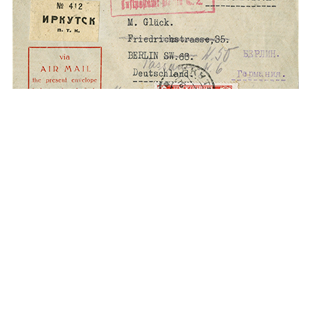
Конверт.
Цельная вещь, прошедшая почту.
СР (Иркутск) – Германия (Берлин). 16 мая 1929
1927 г. Сентябрь. Воздушная почта.