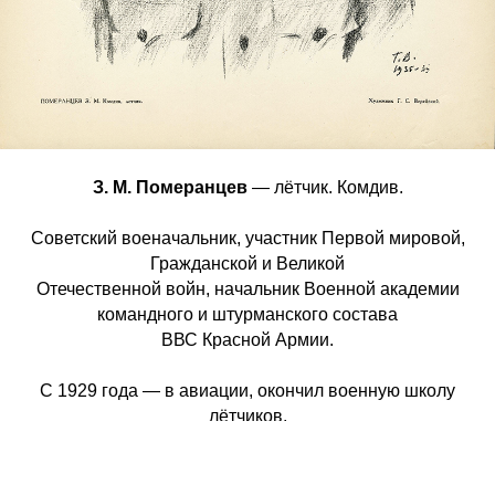
З. М. Померанцев
— лётчик. Комдив.
Советский военачальник, участник Первой мировой,
Гражданской и Великой
Отечественной войн, начальник Военной академии
командного и штурманского состава
ВВС Красной Армии.
С 1929 года — в авиации, окончил военную школу
лётчиков.
В период с 1929 по 1933 год был командиром 7-го
авиационного отряда с февраля
1929 года, командиром 54-й авиационной эскадрильи