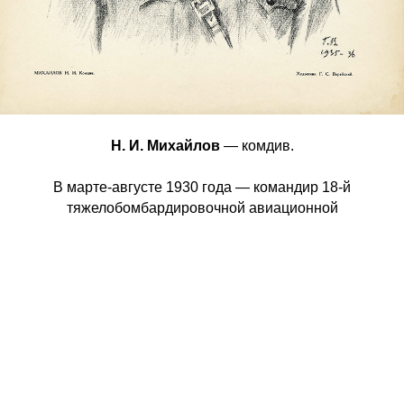
Н. И. Михайлов
— комдив.
В марте-августе 1930 года — командир 18-й
тяжелобомбардировочной авиационной
бригады. Затем в течение 5 лет был начальником ВВС
Отдельной Краснознаменной Дальневосточной армии.
С 1935 года по 1937 года — командующий ВВС
Северо-Кавказского военного округа.
В 1935 году Н. И. Михайлову присвоено звание
комдива, а в июне 1940 года — звание
генерал-майора авиации.