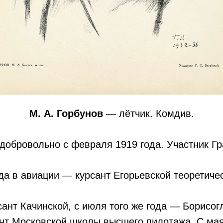
М. А. Горбунов
— лётчик. Комдив.
добровольно с февраля 1919 года. Участник Г
да в авиации — курсант Егорьевской теоретич
сант Качинской, с июля того же года — Борисог
нт Московской школы высшего пилотажа. С мая