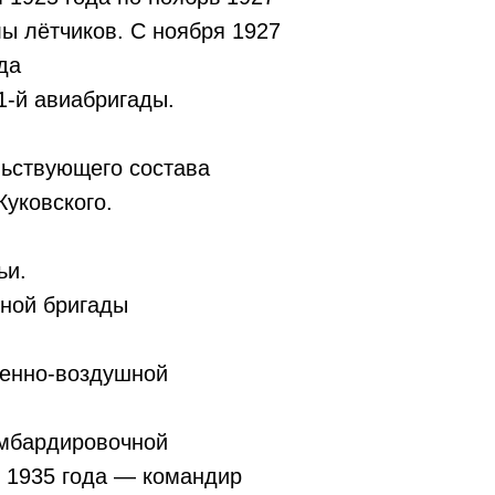
ы лётчиков. С ноября 1927
да
1-й авиабригады.
льствующего состава
уковского.
ьи.
нной бригады
оенно-воздушной
омбардировочной
ь 1935 года — командир