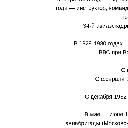
года — инструктор, коман
г
34-й авиаэскадр
В 1929-1930 годах 
ВВС при В
С 
С февраля 1
С декабря 1932
В мае — июне 1
авиабригады (Московск