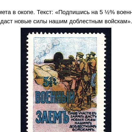
Tilda
ета в окопе. Текст: «Подпишись на 5 ½% воен
е даст новые силы нашим доблестным войскам»