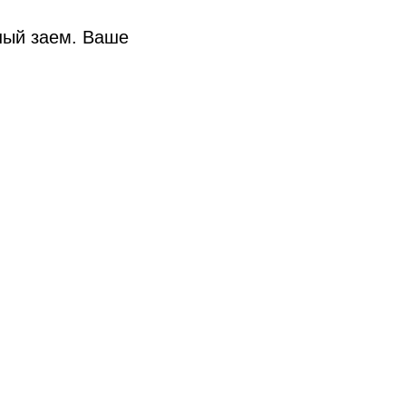
 Publishing
ный заем. Ваше
.