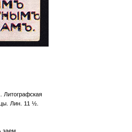
м. Литографская
цы. Лин. 11 ½.
 заем,