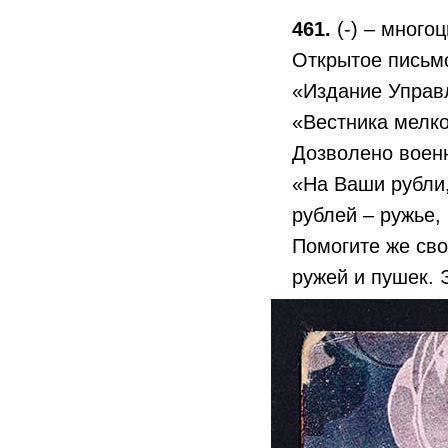
461.
(-) – много
Открытое письм
«Издание Управл
«Вестника мелко
Дозволено военн
«На Ваши рубли,
рублей – ружье,
Помогите же сво
ружей и пушек. 