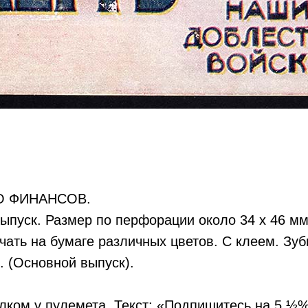
О ФИНАНСОВ.
выпуск. Размер по перфорации около 34 х 46 м
чать на бумаге различных цветов. С клеем. Зуб
. (Основной выпуск).
лком у пулемета. Текст: «Подпишитесь на 5 ½%