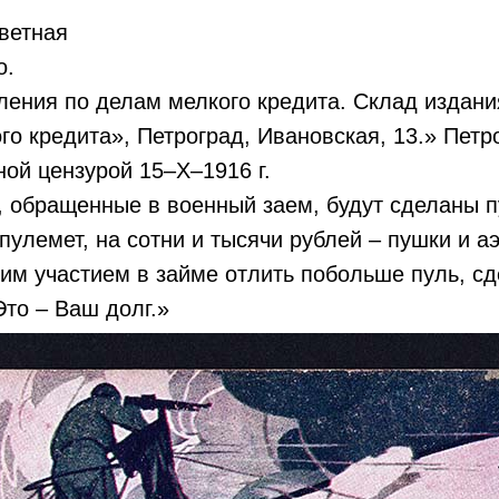
цветная
о.
ения по делам мелкого кредита. Склад издани
го кредита», Петроград, Ивановская, 13.» Петр
ой цензурой 15–X–1916 г.
 обращенные в военный заем, будут сделаны п
 пулемет, на сотни и тысячи рублей – пушки и а
им участием в займе отлить побольше пуль, с
Это – Ваш долг.»