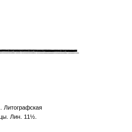
м. Литографская
цы. Лин. 11½.