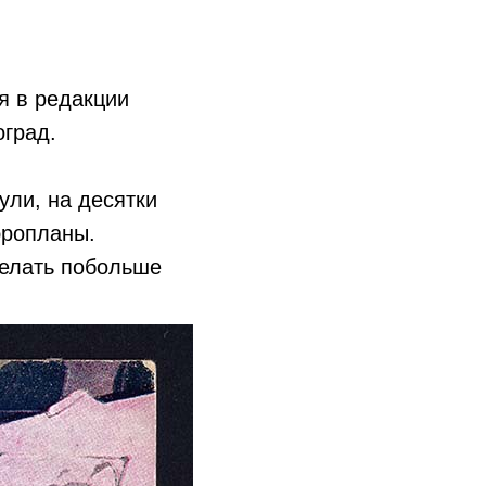
я в редакции
оград.
ули, на десятки
эропланы.
делать побольше