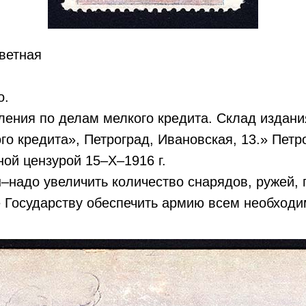
цветная
о.
ения по делам мелкого кредита. Склад издани
го кредита», Петроград, Ивановская, 13.» Петр
ой цензурой 15–X–1916 г.
–надо увеличить количество снарядов, ружей, 
е Государству обеспечить армию всем необход