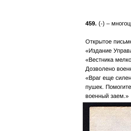
459.
(-) – много
Открытое письм
«Издание Управл
«Вестника мелко
Дозволено военн
«Враг еще силен
пушек. Помогит
военный заем.»