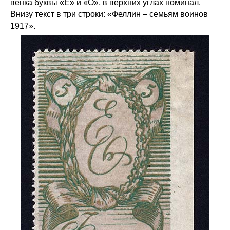
венка буквы «Е» и «
О
», в верхних углах номинал.
Внизу текст в три строки: «Феллин – семьям воинов
1917».