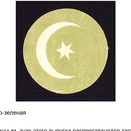
ло-зеленая
нным, знак этого выпуска распространялся так