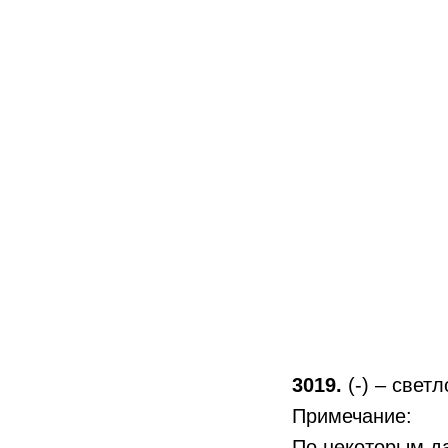
3019.
(-) – свет
Примечание:
По некоторым да