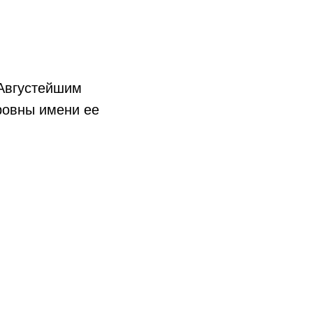
 Августейшим
ровны имени ее