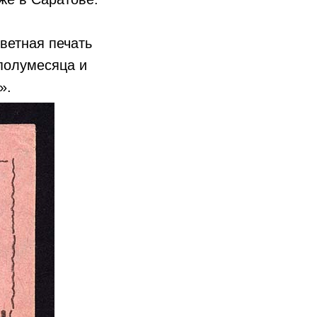
цветная печать
 полумесяца и
».