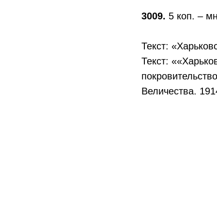
3009.
5 коп. – м
Текст: «Харьков
Текст: ««Харько
покровительств
Величества. 191