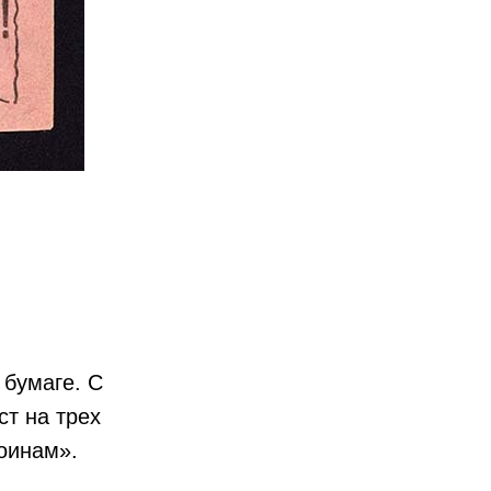
 бумаге. С
ст на трех
оинам».